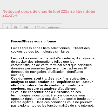
Nettoyant corps de chauffe fuel 221s 25 litres Sotin
221-25-F
1L
5L
25L
500 ml - aérosol
Fabricant:
Sotin
PiecesXPress vous informe
Référence fabricant:
221-25-F
PiecesXpress et des tiers selectionnés, utilisent des
Poids:
25 kg
cookies ou des technologies similaires.
Code article Pièces Express:
343029
Les cookies nous permettent d'accéder à, d'analyser et
(*) Nous pouvons commander ce produit chez Sotin. Pour vous
de stocker des informations telles que les
fournir cet article en ± 16 jours chez vous (suivant le stock
caractéristiques de votre terminal ainsi que certaines
Sotin), ce fournisseur nous facture 15,00 € HT de frais de
données personnelles (par exemple : adresses IP,
transport pour commande spéciale. Ces frais viendront s'ajouter
données de navigation, d'utilisation, identifiants
à votre coût de transport dans votre panier.
uniques).
Ces données sont traitées aux fins suivantes :
analyse et amélioration de l'expérience utilisateur
et/ou de notre offre de contenus, produits et
Concentré de nettoyage très puissant pour un nettoyage côté
services, mesure et analyse d'audience.
fumée de corps de chauffe de chaudières à fioul. Nettoie
Si vous ne consentez pas à l'utilisation de ces
technologies, nous considérerons que vous vous
indépendamment de la température du foyer. Dissout les dépôts
opposez également à tout dépôt de cookie fondé sur un
incombustibles. Neutralise les surfaces de chauffe et protège
intérêt légitime. Dans ces conditions vous ne pourrez
pas exploiter toutes les fonctionnalités du site internet.
contre la corrosion. Adapté à tous les matériaux utilisés dans...