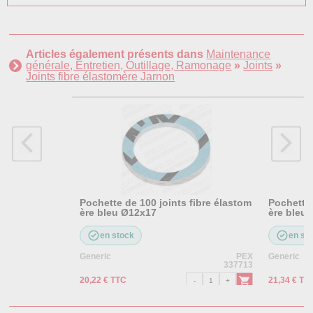
Articles également présents dans
Maintenance
générale, Entretien, Outillage, Ramonage
»
Joints
»
Joints fibre élastomère Jarnon
Pochette de 100 joints fibre élastom
Pochette 
ère bleu Ø12x17
ère bleu
en stock
en st
Generic
PEX
Generic
337713
20,22 € TTC
21,34 € TT