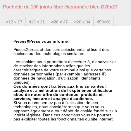
Pochette de 100 joints fibre élastomère bleu Ø20x27
d12 x 17
d15 x 21
d20 x 27
d26 x 34
d50x60
Fabricant:
Generic
PiecesXPress vous informe
Poids:
0.116 kg
Code article Pièces Express:
337715
PiecesXpress et des tiers selectionnés, utilisent des
cookies ou des technologies similaires.
Température d'utilisation : -200°C à +400°C
Les cookies nous permettent d'accéder à, d'analyser et
Pression : 100 bars
de stocker des informations telles que les
Pochettes de 100 joints
caractéristiques de votre terminal ainsi que certaines
données personnelles (par exemple : adresses IP,
données de navigation, d'utilisation, identifiants
Aramides + NBR.
uniques).
Ces données sont traitées aux fins suivantes :
Pour raccords standards.
analyse et amélioration de l'expérience utilisateur
Remplace les joints amiante et caoutchouc.
et/ou de notre offre de contenus, produits et
services, mesure et analyse d'audience.
Utilisation dans l’industrie, eau potable, froid, hydrocarbures,
Si vous ne consentez pas à l'utilisation de ces
vapeur, GAZ.
technologies, nous considérerons que vous vous
Température mini :
opposez également à tout dépôt de cookie fondé sur un
intérêt légitime. Dans ces conditions vous ne pourrez
-200°C.
pas exploiter toutes les fonctionnalités du site internet.
Température maxi : 400°C.
Pression : 100 bars.