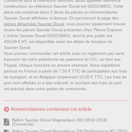
Couvercle dont la référence fabricant, aussi appelée référence
constructeur ou référence Saunier Duval est 0020238831. Cette
pièce est comprise dans 2 devis de pièces ou nomenclatures
Saunier Duval affichées ci-dessus. En parcourant la page des
pièces détachées Saunier Duval
, vous pourrez également trouver
toutes les pièces Saunier Duval présentes chez Pièces Express.
L'article Saunier Duval 0020238831, dont le prix public est
450,69 € HT, est disponible selon les délais de livraison de
Saunier Duval.
Vous pouvez commander cet article avec un règlement par carte
bancaire via notre plateforme de paiement du CIC, ou bien par
Paypal, chèque bancaire ou encore virement. Nous expédions
partout en France à partir de 7,50 € TTC de participation aux frais
de transport, et en Belgique moyennant 10,00 € TTC. Les frais de
port sont affichés ici à titre indicatif, le montant des frais de port
est précisé dans votre panier de commande.
Nomenclatures contenant cet article
Ballon Saunier Duval MagnaAqua 200 (2016 2019)
(Couvercle)
Ballon Saunier Duval MagnaAqua 200 Performance RT (2016