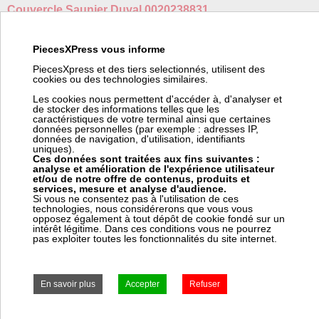
Couvercle Saunier Duval 0020238831
Fabricant:
Saunier Duval
Référence fabricant:
0020238831
PiecesXPress vous informe
Code barre:
3532041729895
PiecesXpress et des tiers selectionnés, utilisent des
Poids:
5 kg
cookies ou des technologies similaires.
Code article Pièces Express:
312633
Les cookies nous permettent d'accéder à, d'analyser et
de stocker des informations telles que les
(*) Nous pouvons commander ce produit chez Saunier Duval.
caractéristiques de votre terminal ainsi que certaines
Pour vous fournir cet article en ± 2 jours chez vous (suivant le
données personnelles (par exemple : adresses IP,
stock Saunier Duval), ce fournisseur nous facture 12,00 € HT de
données de navigation, d'utilisation, identifiants
frais de transport pour commande spéciale. Ces frais viendront
uniques).
s'ajouter à votre coût de transport dans votre panier.
Ces données sont traitées aux fins suivantes :
analyse et amélioration de l'expérience utilisateur
et/ou de notre offre de contenus, produits et
services, mesure et analyse d'audience.
Si vous ne consentez pas à l'utilisation de ces
technologies, nous considérerons que vous vous
Prix:
Prix pro, connectez vous
opposez également à tout dépôt de cookie fondé sur un
450,69 € HT
intérêt légitime. Dans ces conditions vous ne pourrez
pas exploiter toutes les fonctionnalités du site internet.
540,83 € TTC
Frais Saunier Duval (*) : 12,00 € HT
avec délai