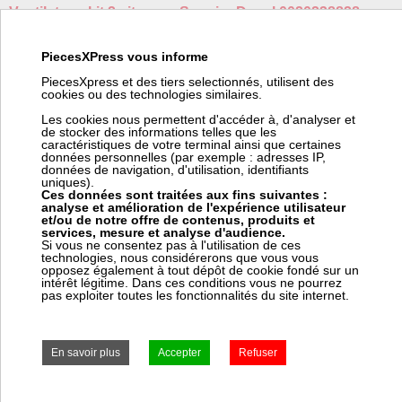
Ventilateur, kit 2 vitesses Saunier Duval 0020238828
Fabricant:
Saunier Duval
PiecesXPress vous informe
Référence fabricant:
0020238828
Code barre:
3532041729864
PiecesXpress et des tiers selectionnés, utilisent des
cookies ou des technologies similaires.
Poids:
3.33 kg
Code article Pièces Express:
312630
Les cookies nous permettent d'accéder à, d'analyser et
de stocker des informations telles que les
(*) Nous pouvons commander ce produit chez Saunier Duval.
caractéristiques de votre terminal ainsi que certaines
Pour vous fournir cet article en ± 2 jours chez vous (suivant le
données personnelles (par exemple : adresses IP,
stock Saunier Duval), ce fournisseur nous facture 12,00 € HT de
données de navigation, d'utilisation, identifiants
frais de transport pour commande spéciale. Ces frais viendront
uniques).
s'ajouter à votre coût de transport dans votre panier.
Ces données sont traitées aux fins suivantes :
analyse et amélioration de l'expérience utilisateur
et/ou de notre offre de contenus, produits et
services, mesure et analyse d'audience.
Si vous ne consentez pas à l'utilisation de ces
technologies, nous considérerons que vous vous
Prix:
Prix pro, connectez vous
opposez également à tout dépôt de cookie fondé sur un
intérêt légitime. Dans ces conditions vous ne pourrez
1 223,28 € HT
pas exploiter toutes les fonctionnalités du site internet.
1 467,94 € TTC
Frais Saunier Duval (*) : 12,00 € HT
± 2 jours ouvrés