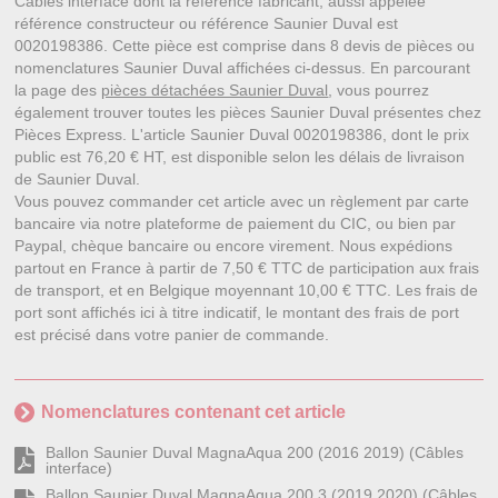
Câbles interface dont la référence fabricant, aussi appelée
référence constructeur ou référence Saunier Duval est
0020198386. Cette pièce est comprise dans 8 devis de pièces ou
nomenclatures Saunier Duval affichées ci-dessus. En parcourant
la page des
pièces détachées Saunier Duval
, vous pourrez
également trouver toutes les pièces Saunier Duval présentes chez
Pièces Express. L'article Saunier Duval 0020198386, dont le prix
public est 76,20 € HT, est disponible selon les délais de livraison
de Saunier Duval.
Vous pouvez commander cet article avec un règlement par carte
bancaire via notre plateforme de paiement du CIC, ou bien par
Paypal, chèque bancaire ou encore virement. Nous expédions
partout en France à partir de 7,50 € TTC de participation aux frais
de transport, et en Belgique moyennant 10,00 € TTC. Les frais de
port sont affichés ici à titre indicatif, le montant des frais de port
est précisé dans votre panier de commande.
Nomenclatures contenant cet article
Ballon Saunier Duval MagnaAqua 200 (2016 2019) (Câbles
interface)
Ballon Saunier Duval MagnaAqua 200 3 (2019 2020) (Câbles