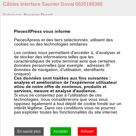
Câbles interface Saunier Duval 0020198386
Fabricant:
Saunier Duval
Référence fabricant:
0020198386
Code barre:
3532041707121
PiecesXPress vous informe
Poids:
0.014 kg
Code article Pièces Express:
312496
PiecesXpress et des tiers selectionnés, utilisent des
cookies ou des technologies similaires.
(*) Nous pouvons commander ce produit chez Saunier Duval.
Pour vous fournir cet article en ± 2 jours chez vous (suivant le
Les cookies nous permettent d'accéder à, d'analyser et
stock Saunier Duval), ce fournisseur nous facture 12,00 € HT de
de stocker des informations telles que les
frais de transport pour commande spéciale. Ces frais viendront
caractéristiques de votre terminal ainsi que certaines
s'ajouter à votre coût de transport dans votre panier.
données personnelles (par exemple : adresses IP,
données de navigation, d'utilisation, identifiants
uniques).
Ces données sont traitées aux fins suivantes :
analyse et amélioration de l'expérience utilisateur
et/ou de notre offre de contenus, produits et
Prix:
services, mesure et analyse d'audience.
Prix pro, connectez vous
Si vous ne consentez pas à l'utilisation de ces
76,20 € HT
technologies, nous considérerons que vous vous
91,44 € TTC
opposez également à tout dépôt de cookie fondé sur un
intérêt légitime. Dans ces conditions vous ne pourrez
Frais Saunier Duval (*) : 12,00 € HT
pas exploiter toutes les fonctionnalités du site internet.
avec délai