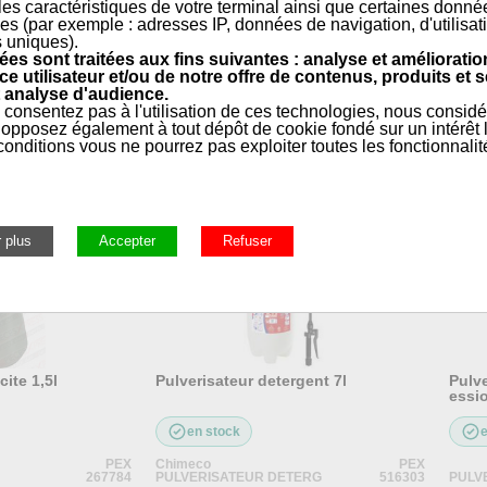
 les caractéristiques de votre terminal ainsi que certaines donné
es (par exemple : adresses IP, données de navigation, d'utilisat
s uniques).
es sont traitées aux fins suivantes : analyse et amélioratio
ce utilisateur et/ou de notre offre de contenus, produits et s
 analyse d'audience.
 consentez pas à l'utilisation de ces technologies, nous consid
opposez également à tout dépôt de cookie fondé sur un intérêt l
onditions vous ne pourrez pas exploiter toutes les fonctionnalit
rale, Entretien, Outillage, Ramonage
»
Outillage général
»
Pul
ite 1,5l
Pulverisateur detergent 7l
Pulv
essio
en stock
PEX
Chimeco
PEX
267784
PULVERISATEUR DETERG
516303
PULV