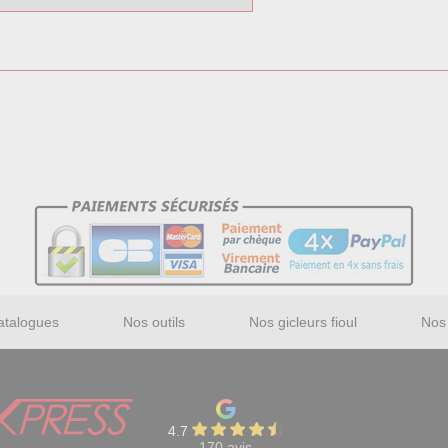
atalogues
Nos outils
Nos gicleurs fioul
Nos 
4.7
170 avis