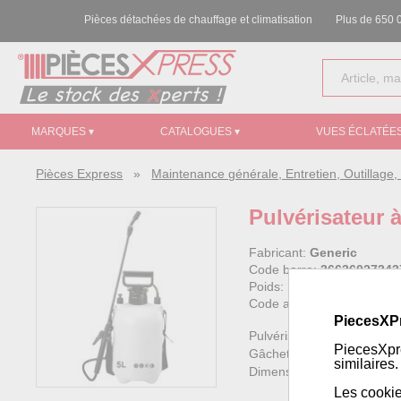
Pièces détachées de chauffage et climatisation
Plus de 650 0
MARQUES ▾
CATALOGUES ▾
VUES ÉCLATÉES
Pièces Express
»
Maintenance générale, Entretien, Outillag
Pulvérisateur 
Fabricant:
Generic
Code barre:
36636027343
Poids:
1.145 kg
Code article Pièces Expre
PiecesXP
Pulvérisateur sous pression
PiecesXpre
Gâchette manuelle et levie
similaires.
Dimensions : H 440 mm x L
Les cookie