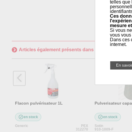
telles que
personnell
identifiant
Ces donné
l'expérien
mesure et
Si vous ne
vous vous 
Dans ces c
internet.
Articles également présents dans
Maintenance géné
Flacon pulvérisateur 1L
Pulverisateur capac
en stock
en stock
Generic
PEX
Sotin
312270
910-1009-F