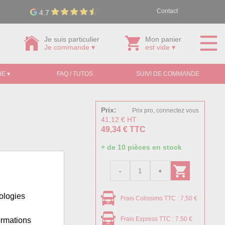
Contact
4.7
Je suis particulier
Mon panier
Je commande ▾
est vide ▾
E ▾
FAQ / TUTOS
SUIVI DE COMMANDE
Prix:
Prix pro, connectez vous
41,12 € HT
49,34 € TTC
+ de 10 pièces en stock
à la corrosion.
nologies
Frais Colissimo TTC : 7,50 €
Frais Express TTC : 7,50 €
ormations