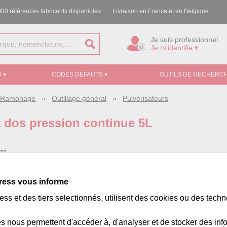
00 références fabricants disponibles
Livraison en France et en Belgique
Je suis professionnel
Je m'identifie ▾
 ▾
CODES DÉFAUTS ▾
OUTILS DE RECHERCH
e, Ramonage
»
Outillage général
»
Pulvérisateurs
à dos pression continue 5L
76
ss:
312269
ress vous informe
 adapté à une variété d'applications. Réservoir en plastique résistant 
ss et des tiers selectionnés, utilisent des cookies ou des tech
r.
 180 mm - Poids : 0,95kg
s nous permettent d'accéder à, d'analyser et de stocker des inf