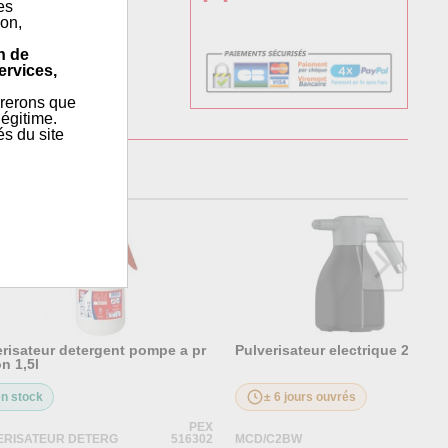
es
ion,
n de
ervices,
érerons que
égitime.
és du site
vérisateurs
erisateur detergent pompe a pr
Pulverisateur electrique 2litres
n 1,5l
en stock
± 6 jours ouvrés
PEX
ERISATEUR DETERG
516302
MCD/C2BW