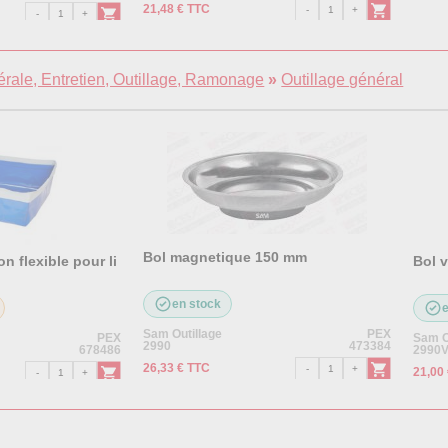
21,48 € TTC
rale, Entretien, Outillage, Ramonage
»
Outillage général
Bol magnetique 150 mm
n flexible pour li
Bol v
en stock
Sam Outillage
PEX
PEX
Sam O
2990
473384
678486
2990
26,33 € TTC
21,00