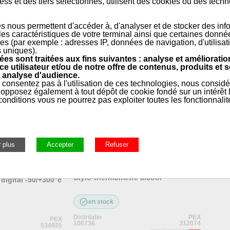
ss et des tiers selectionnés, utilisent des cookies ou des tech
ABLES
s nous permettent d'accéder à, d'analyser et de stocker des inf
 les caractéristiques de votre terminal ainsi que certaines donné
es (par exemple : adresses IP, données de navigation, d'utilisat
s uniques).
es sont traitées aux fins suivantes : analyse et amélioratio
ce utilisateur et/ou de notre offre de contenus, produits et s
 analyse d'audience.
 consentez pas à l'utilisation de ces technologies, nous consid
rale, Entretien, Outillage, Ramonage
»
Traitement & Analyse d
opposez également à tout dépôt de cookie fondé sur un intérêt l
onditions vous ne pourrez pas exploiter toutes les fonctionnalit
Stylo-thermomètre alcool
digital -50/+300°c
en stock
Distrilabo
PEX
PEX
106736
312074
534925