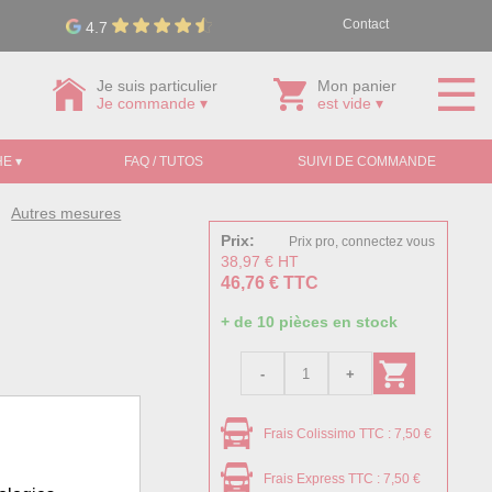
Contact
4.7
Je suis particulier
Mon panier
Je commande ▾
est vide ▾
E ▾
FAQ / TUTOS
SUIVI DE COMMANDE
»
Autres mesures
Prix:
Prix pro, connectez vous
38,97 € HT
46,76 € TTC
+ de 10 pièces en stock
Frais Colissimo TTC : 7,50 €
Frais Express TTC : 7,50 €