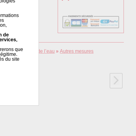
nologies
ormations
es
ion,
n de
ervices,
érerons que
e l'eau
»
Analyse de l’eau
»
Autres mesures
égitime.
és du site