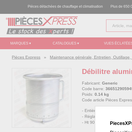
Pièces détachées de chauffage et climatisation
Plus de 650 0
MARQUES ▾
CATALOGUES ▾
VUES ÉCLATÉES
Pièces Express
»
Maintenance générale, Entretien, Outillag
Débilitre alum
Fabricant:
Generic
Code barre:
36651290594
Poids:
0.14 kg
Code article Pièces Expre
- Entièrement en Aluminiu
- Réglable de 0 à 17 L/min
- Ht 90 x Ø 80 mm - Poids
PiecesXP