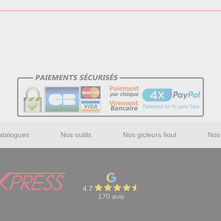
atalogues
Nos outils
Nos gicleurs fioul
Nos 
4.7
170 avis