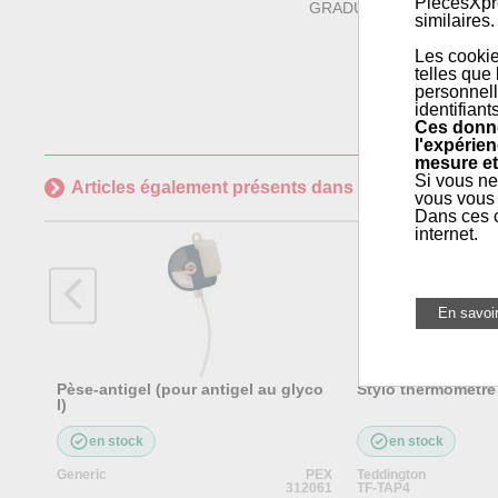
PiecesXpre
GRADUATIONS INALTER
similaires.
Les cookie
telles que
personnell
identifiant
Ces donné
l'expérien
mesure et
Si vous ne
Articles également présents dans
Maintenance géné
vous vous 
Dans ces c
internet.
Pèse-antigel (pour antigel au glyco
Stylo thermometre 
l)
en stock
en stock
Generic
PEX
Teddington
312061
TF-TAP4