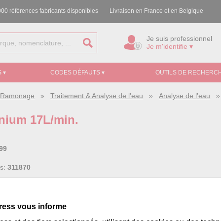
00 références fabricants disponibles
Livraison en France et en Belgique
Je suis professionnel
Je m'identifie ▾
 ▾
CODES DÉFAUTS ▾
OUTILS DE RECHERCH
e, Ramonage
»
Traitement & Analyse de l'eau
»
Analyse de l’eau
inium 17L/min.
99
ss:
311870
m
.
 105 g
ress vous informe