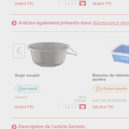
33,60 € TTC
19,46 € TTC
Articles également présents dans
Maintenance géné
Auge souple
Bassine de rétentio
quides
en stock
± 6 jours ouvrés
Generic
PEX
724516
BAC DE RETENTION
34,28 € TTC
220,32 € TTC
Description de l'article Generic