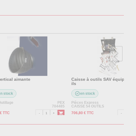
ertical aimante
Caisse à outils SAV équipée - 
ils
en stock
en stock
utillage
PEX
Pièces Express
V
704485
CAISSE 54 OUTILS
 € TTC
706,80 € TTC