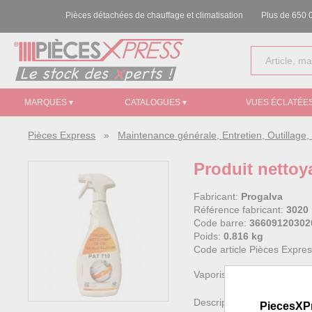
Pièces détachées de chauffage et climatisation
Plus de 650 0
MARQUES ▾
CATALOGUES ▾
VUES ÉCLATÉES
Pièces Express
»
Maintenance générale, Entretien, Outillag
Produit nettoy
Fabricant:
Progalva
Référence fabricant:
3020
Code barre:
36609120302
Poids:
0.816 kg
Code article Pièces Expre
Vaporisateur 750 ml
Description :
PiecesXP