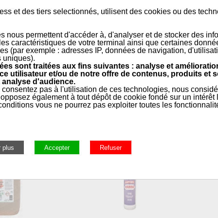
 de chauffe en aluminium silicium. Dissout les oxydes d'alumines qui vi
ss et des tiers selectionnés, utilisent des cookies ou des tech
.
bligatoire pour qu'il ne reste plus aucune trace du produit sur le corps 
s nous permettent d'accéder à, d'analyser et de stocker des inf
 les caractéristiques de votre terminal ainsi que certaines donné
es (par exemple : adresses IP, données de navigation, d'utilisat
s uniques).
es sont traitées aux fins suivantes : analyse et amélioratio
e
ce utilisateur et/ou de notre offre de contenus, produits et s
 analyse d'audience.
 consentez pas à l'utilisation de ces technologies, nous consid
opposez également à tout dépôt de cookie fondé sur un intérêt l
onditions vous ne pourrez pas exploiter toutes les fonctionnalit
rale, Entretien, Outillage, Ramonage
»
Produits de maintenan