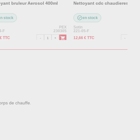
oyant bruleur Aerosol 400ml
Nettoyant cdc chaudieres fuel
en stock
en stock
PEX
Sotin
4-F
230305
221-05-F
 € TTC
12,66 € TTC
orps de chauffe.