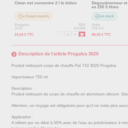
Clean net concentre 2 l le bidon
Degoudronneur et 
es 255 5 litres
± 9 jours ouvrés
en stock
Progalva
PEX
Sotin
3310
310384
255-5-F
24,34 € TTC
86,45 € TTC
Description de l'article Progalva 3020
Produit nettoyant corps de chauffe Pat 710 3020 Progalva
Vaporisateur 750 ml
Description :
Produit nettoyant de corps de chauffe en aluminium silicium. Dis
Attention, un rinçage est obligatoire pour qu'il ne reste plus auc
Application :
A utiliser pur ou dilué à 50% avec de l'eau au pulvérisateur à m