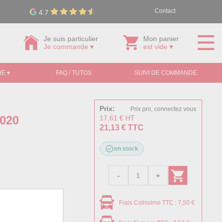
Contact
4.7
Je suis particulier
Mon panier
Je commande ▾
est vide ▾
E ▾
FAQ / TUTOS
SUIVI DE COMMANDE
Prix:
Prix pro, connectez vous
3020
17,61 € HT
21,13 € TTC
en stock
Frais Colissimo TTC : 7,50 €