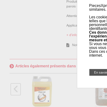
Produit nettoyant de corps
PiecesXpre
parois du corps de chauffe
similaires.
Attention, un rinçage est o
Les cookie
telles que
personnell
Application...
identifiant
Ces donné
+ d'informations sur l'articl
l'expérien
mesure et
Si vous ne
Notice
vous vous 
Dans ces c
internet.
Articles également présents dans
Maintenance géné