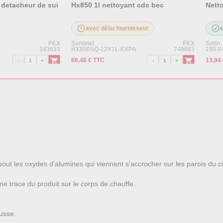
detacheur de sui
Hx850 1l nettoyant cdc bec
Nett
avec délai fournisseur
PEX
Sentinel
PEX
Sotin
343033
HX850SQ-12X1L-EXPA
749083
290-0
66,46 € TTC
13,94
sout les oxydes d'alumines qui viennent s'accrocher sur les parois du c
une trace du produit sur le corps de chauffe.
ousse.