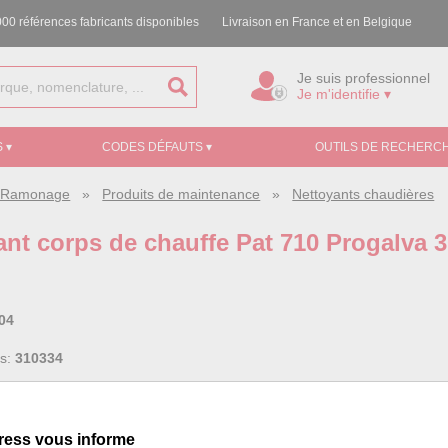
00 références fabricants disponibles
Livraison en France et en Belgique
Je suis professionnel
Je m'identifie ▾
 ▾
CODES DÉFAUTS ▾
OUTILS DE RECHERCH
e, Ramonage
»
Produits de maintenance
»
Nettoyants chaudières
ant corps de chauffe Pat 710 Progalva 
04
ss:
310334
ress vous informe